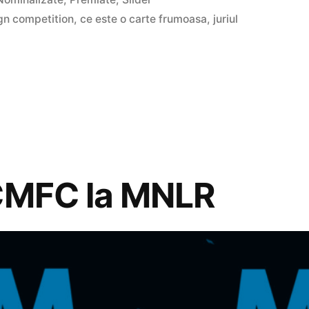
gn competition
,
ce este o carte frumoasa
,
juriul
 CMFC la MNLR