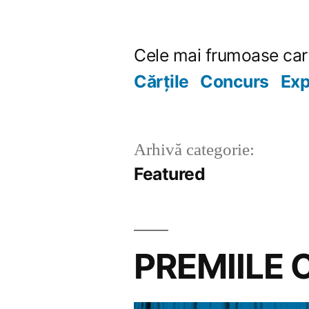
Sari
la
Cele mai frumoase car
conținut
Cărțile
Concurs
Exp
Arhivă categorie:
Featured
PREMIILE 