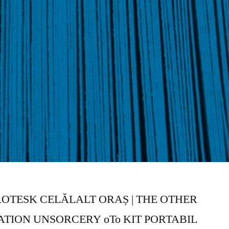
GROTESK CELĂLALT ORAȘ | THE OTHER
ATION UNSORCERY oTo KIT PORTABIL