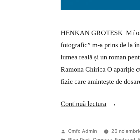
HENKAN GROTESK Milos Jov
fotografic” m-a prins de la î
lumea reală și un roman pentr
Ramona Chirica O apariție cu
fizic care amintește de dosa
„Notitele
Continuă lectura
juriului
CMFC
Publicat
Cmfc Admin
26 noiembri
de
Publicat
Blog Post
,
Concurs
,
Featured
,