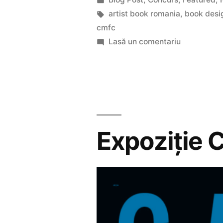
2019”
în
Etichete:
artist book romania
,
book desi
cmfc
la
Lasă un comentariu
Notitele
juriului
CMFC
2019
Expoziție