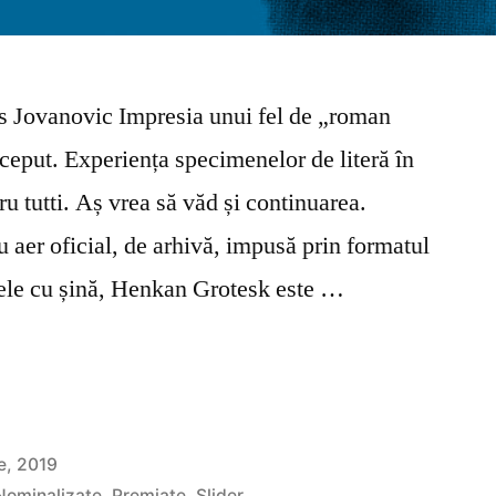
anovic Impresia unui fel de „roman
nceput. Experiența specimenelor de literă în
u tutti. Aș vrea să văd și continuarea.
 aer oficial, de arhivă, impusă prin formatul
rele cu șină, Henkan Grotesk este …
e, 2019
Nominalizate
,
Premiate
,
Slider