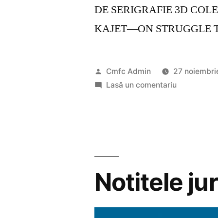
DE SERIGRAFIE 3D COLE
KAJET—ON STRUGGLE TH
Publicat
Cmfc Admin
27 noiembri
de
la
Lasă un comentariu
PREMIILE
CMFC
2019
Notitele j