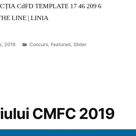
CȚIA CdFD TEMPLATE 17 46 209 6
E LINE | LINIA
Publicat
e, 2019
Concurs
,
Featured
,
Slider
în
uriului CMFC 2019