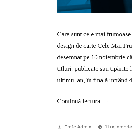
Care sunt cele mai frumoase 
design de carte Cele Mai Frum
desemnat pe 10 noiembrie câșt
titluri, publicate sau tipări
ultimul an, în finală intrând 
„Premiile
Continuă lectura
Cele
Mai
Publicat
Cmfc Admin
11 noiembri