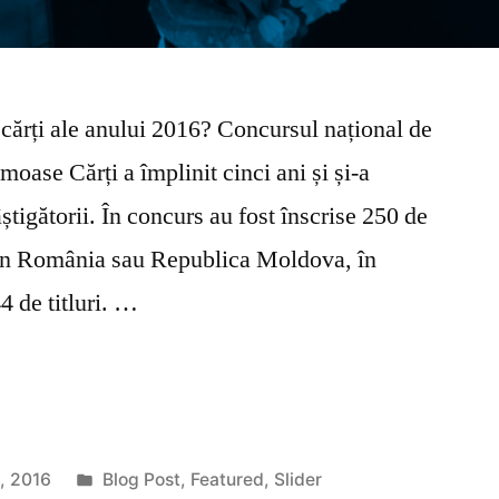
cărți ale anului 2016? Concursul național de
oase Cărți a împlinit cinci ani și și-a
igătorii. În concurs au fost înscrise 250 de
te în România sau Republica Moldova, în
44 de titluri. …
Publicat
e, 2016
Blog Post
,
Featured
,
Slider