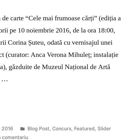
 de carte “Cele mai frumoase cărți” (ediția a
orii pe 10 noiembrie 2016, de la ora 18:00,
rii Corina Șuteu, odată cu vernisajul unei
ect (curator: Anca Verona Mihuleț; instalație
a), găzduite de Muzeul Național de Artă
i …
Publicat
, 2016
Blog Post
,
Concurs
,
Featured
,
Slider
în
la
n comentariu