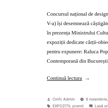
Concursul național de design
V-a) își desemnează câștigăt
în prezența Ministrului Cultu
expoziții dedicate cărții-obi
pentru expunere: Raluca Pop
Contemporană din Bucureșt
„Cele
Continuă lectura
Mai
Frumoase
Publicat
Cmfc Admin
6 noiembrie
Cărți
de
Etichete:
EXPOZITII
,
premii
Lasă u