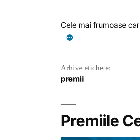
Sari
la
Cele mai frumoase car
conținut
Arhive etichete:
premii
Premiile C