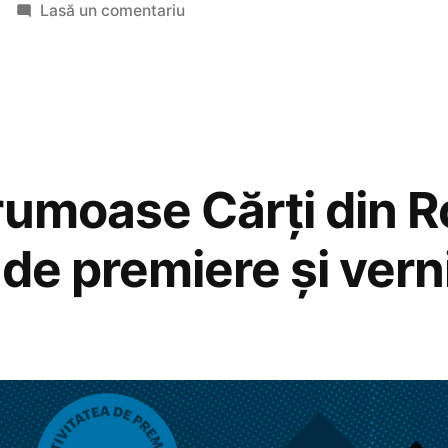
în
la
Lasă un comentariu
Premiile
Cele
Mai
Frumoase
Cărți
2016
rumoase Cărți din 
de premiere și vern