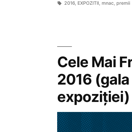
Frumoase
de
Etichete:
2016
,
EXPOZITII
,
mnac
,
premii
Cărți
2016”
Cele Mai F
2016 (gala 
expoziției)