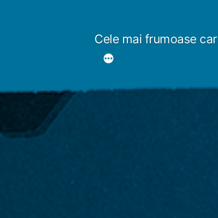
Sari
la
Cele mai frumoase car
conținut