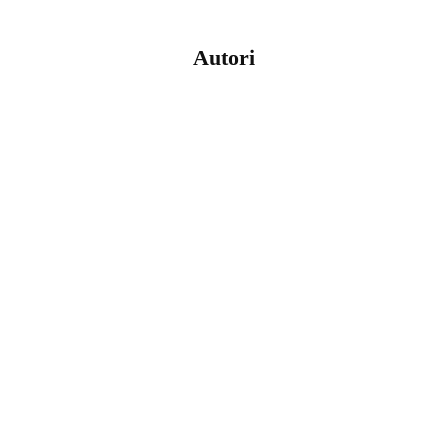
Autori
Sara Olausson, Felicia Iosif
Ilustraţii
Sara Olausson
Design
Arina Stoenescu