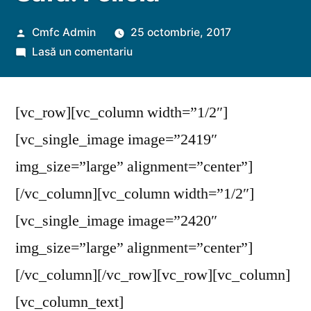
Publicat
Cmfc Admin
25 octombrie, 2017
de
la
Lasă un comentariu
Sara.
Felicia
[vc_row][vc_column width=”1/2″]
[vc_single_image image=”2419″
img_size=”large” alignment=”center”]
[/vc_column][vc_column width=”1/2″]
[vc_single_image image=”2420″
img_size=”large” alignment=”center”]
[/vc_column][/vc_row][vc_row][vc_column]
[vc_column_text]