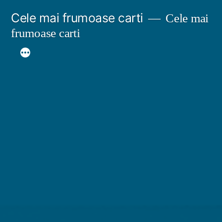
Sari
Cele mai frumoase carti
Cele mai
la
frumoase carti
conținut