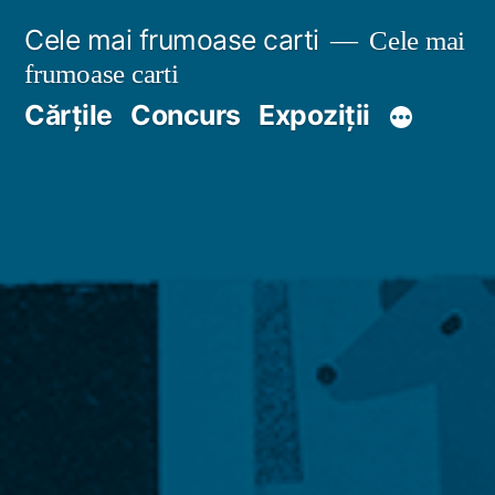
Sari
Cele mai frumoase carti
Cele mai
la
frumoase carti
conținut
Cărțile
Concurs
Expoziții