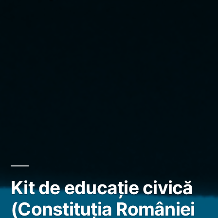
Kit de educaţie civică
(Constituţia României