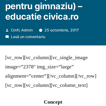
pentru gimnaziu) –
educatie civica.ro
Publicat
Cmfc Admin
25 octombrie, 2017
de
la
Lasă un comentariu
Kit
de
[vc_row][vc_column][vc_single_image
educaţie
civică
image=”2378″ img_size=”large”
(Constituţia
alignment=”center”][/vc_column][/vc_row]
României
pentru
[vc_row][vc_column][vc_column_text]
gimnaziu)
–
Concept
educatie