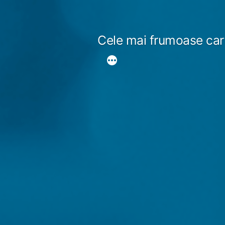
Sari
la
Cele mai frumoase car
conținut